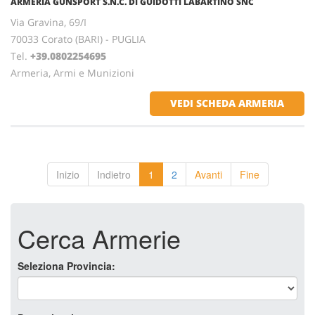
ARMERIA GUNSPORT S.N.C. DI GUIDOTTI LABARTINO SNC
Via Gravina, 69/I
70033 Corato (BARI) - PUGLIA
Tel.
+39.0802254695
Armeria, Armi e Munizioni
VEDI SCHEDA ARMERIA
Inizio
Indietro
1
2
Avanti
Fine
Cerca Armerie
Seleziona Provincia: