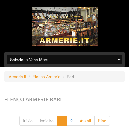
Armerie.it
Elenco Armerie
Bari
ELENCO ARMERIE
BARI
Inizio
Indietro
1
2
Avanti
Fine