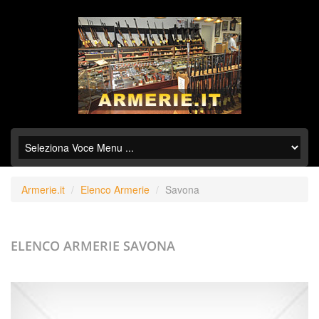
Armerie.it
Elenco Armerie
Savona
ELENCO ARMERIE
SAVONA