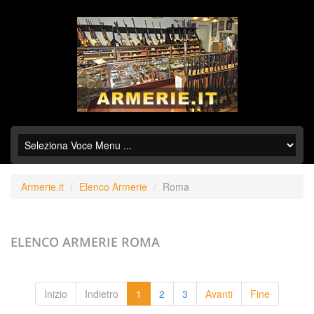
Armerie.it
Elenco Armerie
Roma
ELENCO ARMERIE
ROMA
Inizio
Indietro
1
2
3
Avanti
Fine