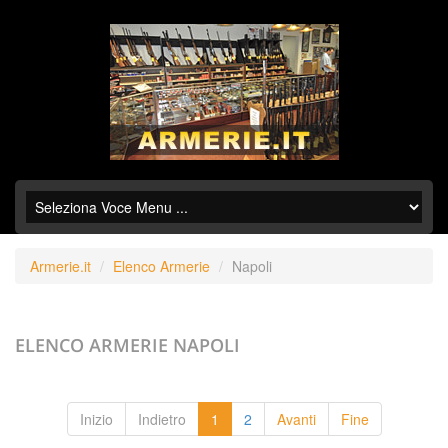
Armerie.it
Elenco Armerie
Napoli
ELENCO ARMERIE
NAPOLI
Inizio
Indietro
1
2
Avanti
Fine