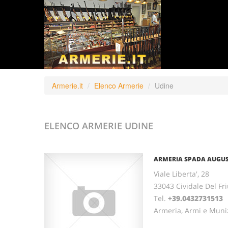
Armerie.it
Elenco Armerie
Udine
ELENCO ARMERIE
UDINE
ARMERIA SPADA AUGUST
Viale Liberta', 28
33043 Cividale Del Fri
Tel.
+39.0432731513
Armeria, Armi e Muni