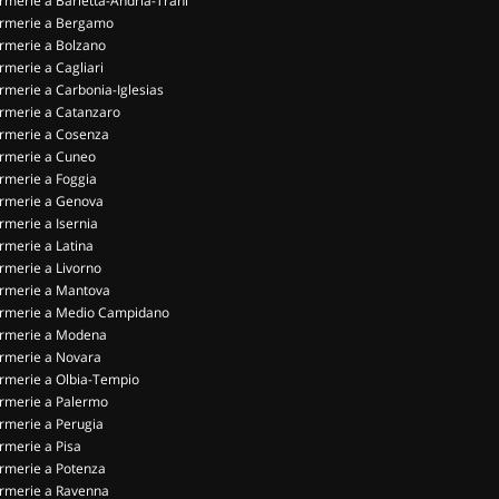
rmerie a Barletta-Andria-Trani
rmerie a Bergamo
rmerie a Bolzano
rmerie a Cagliari
rmerie a Carbonia-Iglesias
rmerie a Catanzaro
rmerie a Cosenza
rmerie a Cuneo
rmerie a Foggia
rmerie a Genova
rmerie a Isernia
rmerie a Latina
rmerie a Livorno
rmerie a Mantova
rmerie a Medio Campidano
rmerie a Modena
rmerie a Novara
rmerie a Olbia-Tempio
rmerie a Palermo
rmerie a Perugia
rmerie a Pisa
rmerie a Potenza
rmerie a Ravenna