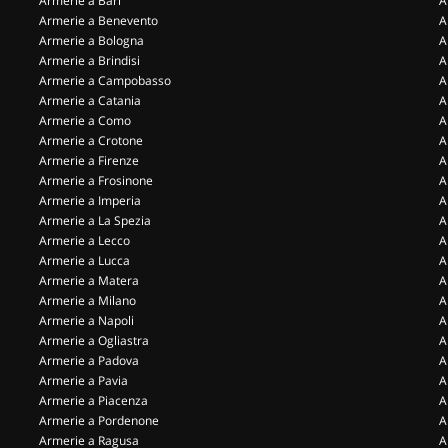
Armerie a Bari
A
Armerie a Benevento
A
Armerie a Bologna
A
Armerie a Brindisi
A
Armerie a Campobasso
A
Armerie a Catania
A
Armerie a Como
A
Armerie a Crotone
A
Armerie a Firenze
A
Armerie a Frosinone
A
Armerie a Imperia
A
Armerie a La Spezia
A
Armerie a Lecco
A
Armerie a Lucca
A
Armerie a Matera
A
Armerie a Milano
A
Armerie a Napoli
A
Armerie a Ogliastra
A
Armerie a Padova
A
Armerie a Pavia
A
Armerie a Piacenza
A
Armerie a Pordenone
A
Armerie a Ragusa
A