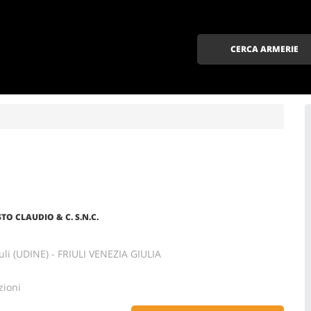
CERCA ARMERIE
O CLAUDIO & C. S.N.C.
uli (UDINE) - FRIULI VENEZIA GIULIA
zioni