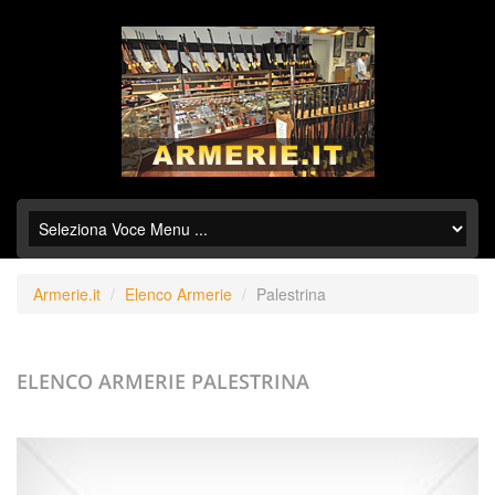
Armerie.it
Elenco Armerie
Palestrina
ELENCO ARMERIE
PALESTRINA