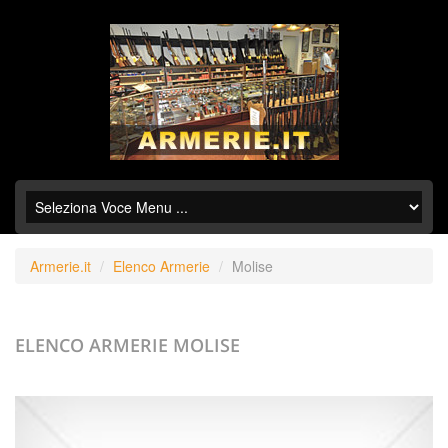
Armerie.it
Elenco Armerie
Molise
ELENCO ARMERIE
MOLISE