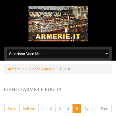
Armerie.it
Elenco Armerie
Puglia
ELENCO ARMERIE
PUGLIA
Inizio
Indietro
1
2
3
4
5
Avanti
Fine